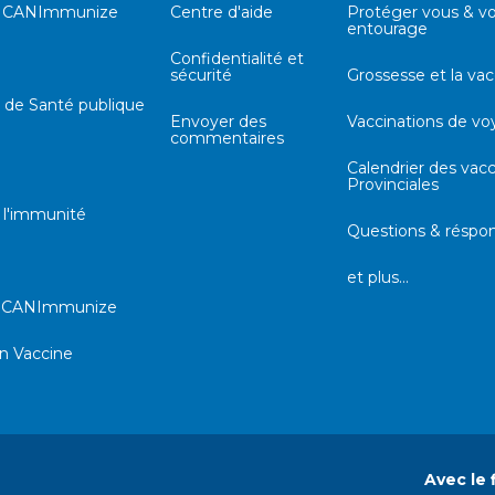
e CANImmunize
Centre d'aide
Protéger vous & vo
entourage
Confidentialité et
sécurité
Grossesse et la vac
e de Santé publique
Envoyer des
Vaccinations de v
commentaires
Calendrier des vacc
Provinciales
 l'immunité
Questions & réspo
et plus…
r CANImmunize
n Vaccine
Avec le