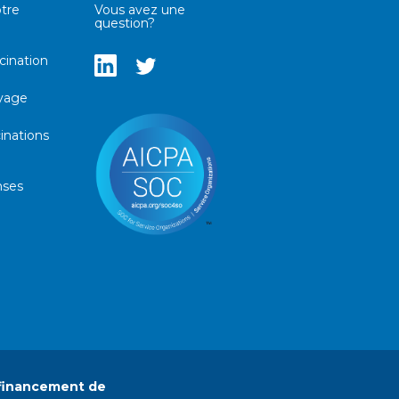
tre
Vous avez une
question?
cination
oyage
inations
nses
 financement de